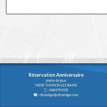
Réservation Anniversaire
plaine de jeux
74200 THONON LES BAINS
:
0684794332
:
clicandgo@clicandgo.com