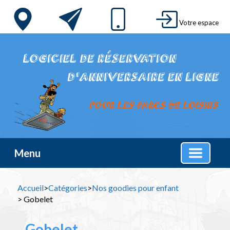
Votre espace
Menu
Accueil
>
Catégories
>
Nos goodies pour enfant
> Gobelet
Gobelet